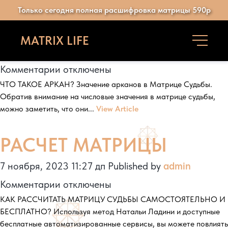
Author Archives for admin
Только сегодня полная расшифровка матрицы 590р
ЗНАЧЕНИЕ АРКАНОВ
MATRIX LIFE
7 ноября, 2023 11:40 дп
Published by
admin
к
Комментарии
отключены
ЧТО ТАКОЕ АРКАН? Значение арканов в Матрице Судьбы.
записи
Обратив внимание на числовые значения в матрице судьбы,
ЗНАЧЕНИЕ
можно заметить, что они...
View Article
АРКАНОВ
РАСЧЕТ МАТРИЦЫ
7 ноября, 2023 11:27 дп
Published by
admin
к
Комментарии
отключены
КАК РАССЧИТАТЬ МАТРИЦУ СУДЬБЫ САМОСТОЯТЕЛЬНО И
записи
БЕСПЛАТНО? Используя метод Натальи Ладини и доступные
РАСЧЕТ
бесплатные автоматизированные сервисы, вы можете повлиять