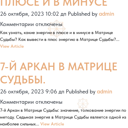
ПЛЮСЕ И В МИНУСЕ
26 октября, 2023 10:02 дп
Published by
admin
к
Комментарии
отключены
Как узнать, какие энергии в плюсе и в минусе в Матрице
записи
Судьбы? Как вывести в плюс энергию в Матрице Судьбы?...
ЭНЕРГИИ
View Article
МАТРИЦЫ
7-Й АРКАН В МАТРИЦЕ
В
ПЛЮСЕ
СУДЬБЫ.
И
26 октября, 2023 9:06 дп
Published by
admin
В
к
Комментарии
отключены
МИНУСЕ
7-й Аркан в Матрице Судьбы: значение, толкование энергии по
записи
методу. Седьмая энергия в Матрице Судьбы является одной из
7-
наиболее сильных...
View Article