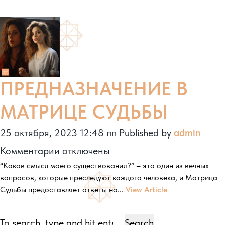
Й
АРКАН
В
МАТРИЦЕ
СУДЬБЫ.
ПРЕДНАЗНАЧЕНИЕ В
МАТРИЦЕ СУДЬБЫ
25 октября, 2023 12:48 пп
Published by
admin
к
Комментарии
отключены
“Каков смысл моего существования?” – это один из вечных
записи
вопросов, которые преследуют каждого человека, и Матрица
ПРЕДНАЗНАЧЕНИЕ
Судьбы предоставляет ответы на...
View Article
В
МАТРИЦЕ
Search