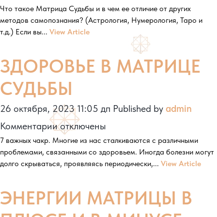
Что такое Матрица Судьбы и в чем ее отличие от других
записи
методов самопознания? (Астрология, Нумерология, Таро и
О
т.д.) Если вы...
View Article
МЕТОДЕ
ЗДОРОВЬЕ В МАТРИЦЕ
МАТРИЦА
СУДЬБЫ
СУДЬБЫ
26 октября, 2023 11:05 дп
Published by
admin
к
Комментарии
отключены
7 важных чакр. Многие из нас сталкиваются с различными
записи
проблемами, связанными со здоровьем. Иногда болезни могут
ЗДОРОВЬЕ
долго скрываться, проявляясь периодически,...
View Article
В
ЭНЕРГИИ МАТРИЦЫ В
МАТРИЦЕ
СУДЬБЫ