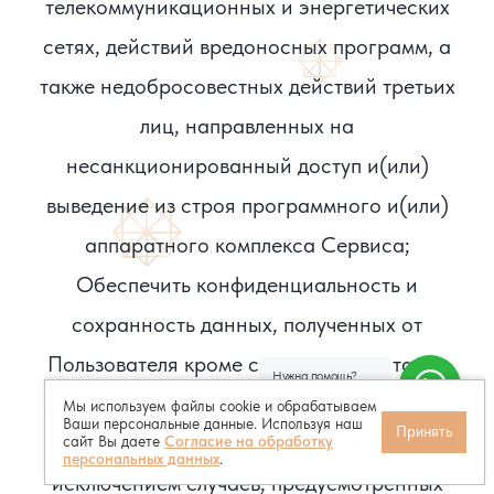
телекоммуникационных и энергетических
сетях, действий вредоносных программ, а
также недобросовестных действий третьих
лиц, направленных на
несанкционированный доступ и(или)
выведение из строя программного и(или)
аппаратного комплекса Сервиса;
Обеспечить конфиденциальность и
сохранность данных, полученных от
Пользователя кроме случаев, когда такое
Нужна помощь?
Напишите нам
разглашение произошло по не зависящим
Мы используем файлы cookie и обрабатываем
Ваши персональные данные. Используя наш
Принять
от Администрации причинам, а также за
сайт Вы даете
Согласие на обработку
персональных данных
.
исключением случаев, предусмотренных