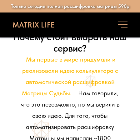
Только сегодня полная расшифровка матрицы 590р
MATRIX LIFE
Почему стоит выбрать наш
сервис?
Мы первые в мире придумали и
реализовали идею калькулятора с
автоматической расшифровкой
Матрицы Судьбы.
Нам говорили,
что это невозможно, но мы верили в
свою идею. Для того, чтобы
автоматизировать расшифровку
Матрицы мы написали ~1800