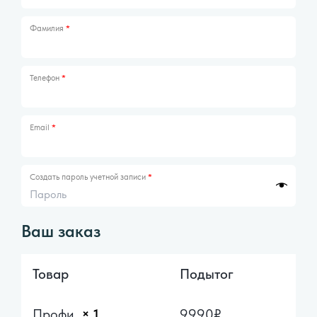
Фамилия
*
Телефон
*
Email
*
Создать пароль учетной записи
*
Ваш заказ
Товар
Подытог
Профи
× 1
9990
₽